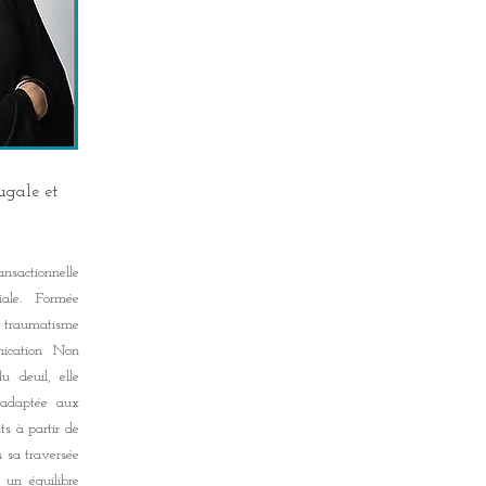
ugale et
nsactionnelle
iale. Formée
 traumatisme
ication Non
 deuil, elle
 adaptée aux
ts à partir de
 sa traversée
 un équilibre