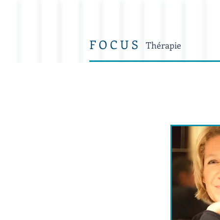
F O C U S
Thérapie