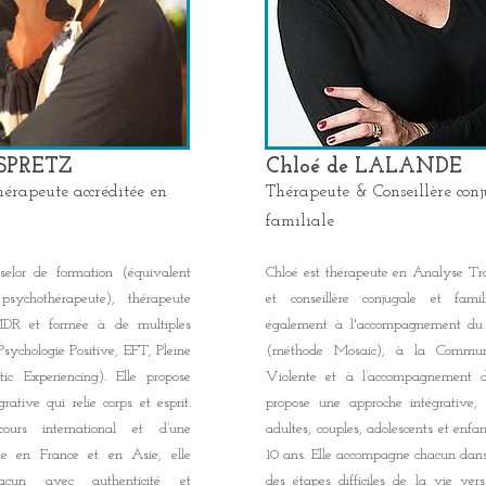
ESPRETZ
Chloé de LALANDE
érapeute accréditée en
Thérapeute & Conseillère conj
familiale
selor de formation (équivalent
Chloé est thérapeute en Analyse Tra
psychothérapeute), thérapeute
et conseillère conjugale et famil
MDR et formée à de multiples
également à l'accompagnement du
sychologie Positive, EFT, Pleine
(méthode Mosaic), à la Commun
ic Experiencing). Elle propose
Violente et à l’accompagnement du
rative qui relie corps et esprit.
propose une approche intégrative,
ours international et d’une
adultes, couples, adolescents et enfan
que en France et en Asie, elle
10 ans. Elle accompagne chacun dans
acun avec authenticité et
des étapes difficiles de la vie vers