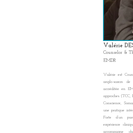
Valérie D
Counselor & Th
EMDR
Valérie est Coun
anglo-saxon de 
accréditée en E
approches (TCC, P
Conscience, Somat
une pratique intég
Forte d’un parc
expérience clini
accompagne ch